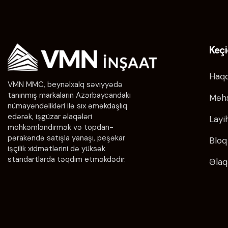
Keçi
Haqq
VMN MMC, beynəlxalq səviyyədə
tanınmış markaların Azərbaycandakı
Məhs
nümayəndəlikləri ilə sıx əməkdaşlıq
edərək, işgüzar əlaqələri
Layi
möhkəmləndirmək və topdan-
pərakəndə satışla yanaşı, peşəkar
Bloq
işçilik xidmətlərini də yüksək
standartlarda təqdim etməkdədir.
Əlaq