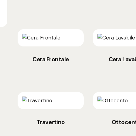
Cera Frontale
Cera Lavab
Travertino
Ottocen