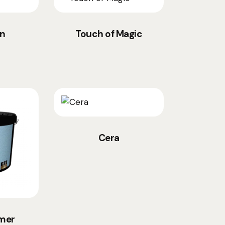
on
Touch of Magic
Cera
imer