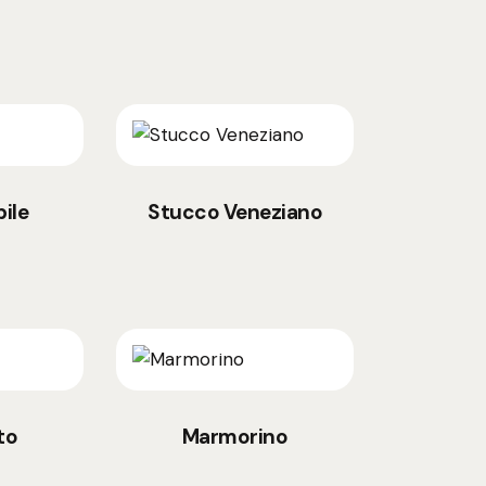
ile
Stucco Veneziano
to
Marmorino