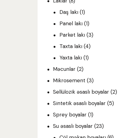
Laklar
(8)
Daş lakı
(1)
Panel lakı
(1)
Parket lakı
(3)
Taxta lakı
(4)
Yaxta lakı
(1)
Məcunlar
(2)
Mikrosement
(3)
Sellülozik əsaslı boyalar
(2)
Sintetik əsaslı boyalar
(5)
Sprey boyalar
(1)
Su əsaslı boyalar
(23)
Çöl məkan boyaları
(6)