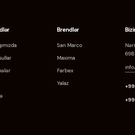
dlər
Brendlər
Biz
ımızda
San Marco
Nəri
69B
ullar
Maxima
inf
hələr
Farbex
Yalaz
+99
ə
+99