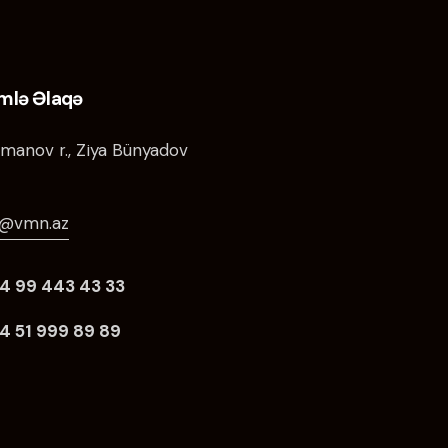
imlə Əlaqə
manov r., Ziya Bünyadov
o@vmn.az
4 99 443 43 33
4 51 999 89 89