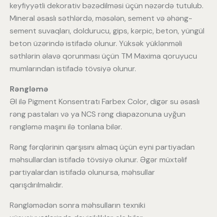
keyfiyyətli dekorativ bəzədilməsi üçün nəzərdə tutulub.
Mineral əsaslı səthlərdə, məsələn, sement və əhəng-
sement suvaqları, doldurucu, gips, kərpic, beton, yüngül
beton üzərində istifadə olunur. Yüksək yüklənməli
səthlərin əlavə qorunması üçün TM Maxima qoruyucu
mumlarından istifadə tövsiyə olunur.
Rəngləmə
Əl ilə Pigment Konsentratı Farbex Color, digər su əsaslı
rəng pastaları və ya NCS rəng diapazonuna uyğun
rəngləmə maşını ilə tonlana bilər.
Rəng fərqlərinin qarşısını almaq üçün eyni partiyadan
məhsullardan istifadə tövsiyə olunur. Əgər müxtəlif
partiyalardan istifadə olunursa, məhsullar
qarışdırılmalıdır.
Rəngləmədən sonra məhsulların texniki