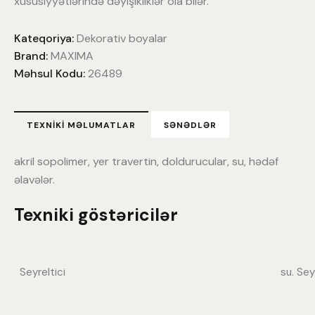
xüsusiyyətlərində dəyişikliklər ola bilər.
Kateqoriya:
Dekorativ boyalar
Brand:
MAXIMA
Məhsul Kodu:
26489
TEXNIKI MƏLUMATLAR
SƏNƏDLƏR
akril sopolimer, yer travertin, doldurucular, su, hədəf
əlavələr.
Texniki göstəricilər
Seyreltici
su. Sey