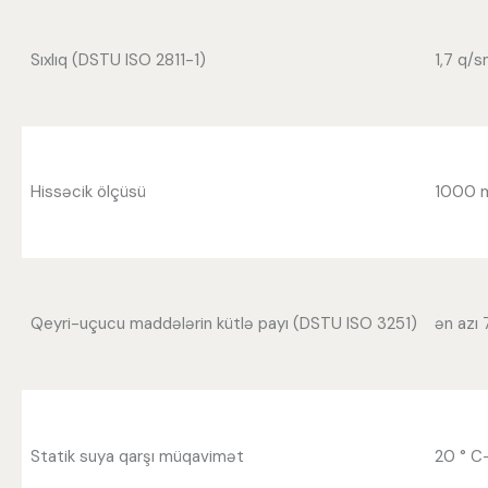
Sıxlıq (DSTU ISO 2811-1)
1,7 q/
Hissəcik ölçüsü
1000 m
Qeyri-uçucu maddələrin kütlə payı (DSTU ISO 3251)
ən azı
Statik suya qarşı müqavimət
20 ° C