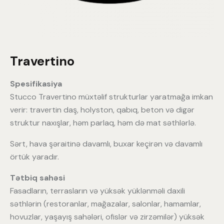
Travertino
Spesifikasiya
Stucco Travertino müxtəlif strukturlar yaratmağa imkan
verir: travertin daş, holyston, qabıq, beton və digər
struktur naxışlar, həm parlaq, həm də mat səthlərlə.
Sərt, hava şəraitinə davamlı, buxar keçirən və davamlı
örtük yaradır.
Tətbiq sahəsi
Fasadların, terrasların və yüksək yüklənməli daxili
səthlərin (restoranlar, mağazalar, salonlar, hamamlar,
hovuzlar, yaşayış sahələri, ofislər və zirzəmilər) yüksək