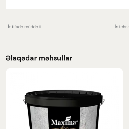
İstifadə müddəti
İstehsa
Əlaqədar məhsullar