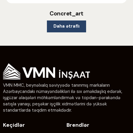
Concret_art
Daha ətraflı
VMN MMC, beynəlxalq səviyyədə tanınmış markaların
Azərbaycandakı nümayəndəlikləri ilə sıx əməkdaşlıq edərək,
işgüzar əlaqələri möhkəmləndirmək və topdan-pərakəndə
satışla yanaşı, peşəkar işçilik xidmətlərini də yüksək
standartlarda təqdim etməkdədir.
Keçidlər
Brendlər