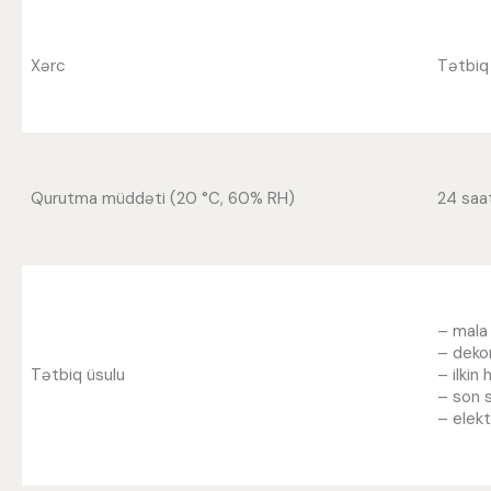
Xərc
Tətbiq 
Qurutma müddəti (20 °C, 60% RH)
24 saat
– mala 
– dekor
Tətbiq üsulu
– ilkin
– son s
– elekt