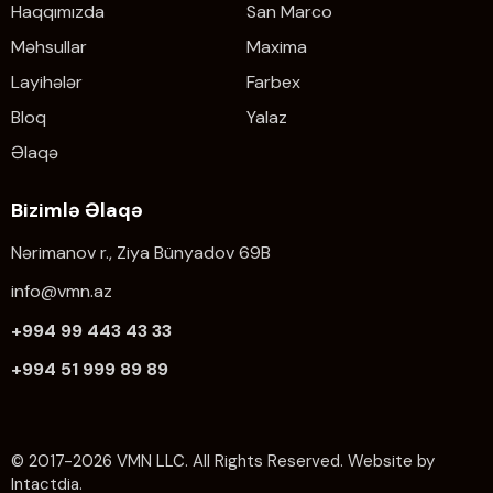
Haqqımızda
San Marco
Məhsullar
Maxima
Layihələr
Farbex
Bloq
Yalaz
Əlaqə
Bizimlə Əlaqə
Nərimanov r., Ziya Bünyadov 69B
info@vmn.az
+994 99 443 43 33
+994 51 999 89 89
© 2017-2026 VMN LLC. All Rights Reserved. Website by
Intactdia.