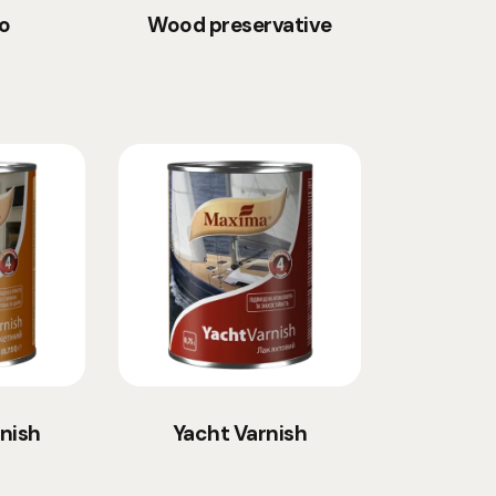
o
Wood preservative
nish
Yacht Varnish