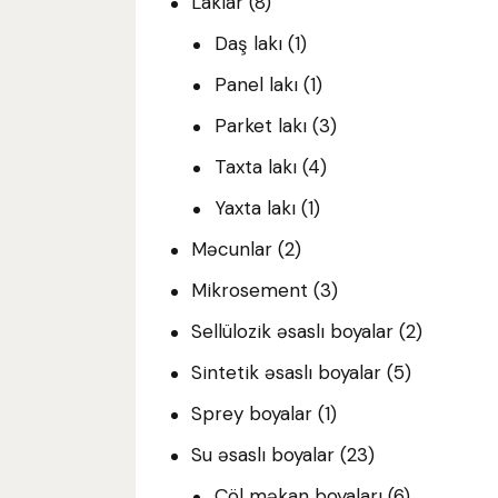
Laklar
(8)
Daş lakı
(1)
Panel lakı
(1)
Parket lakı
(3)
Taxta lakı
(4)
Yaxta lakı
(1)
Məcunlar
(2)
Mikrosement
(3)
Sellülozik əsaslı boyalar
(2)
Sintetik əsaslı boyalar
(5)
Sprey boyalar
(1)
Su əsaslı boyalar
(23)
Çöl məkan boyaları
(6)