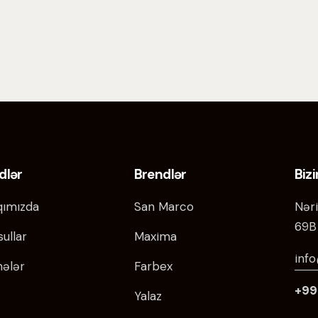
dlər
Brendlər
Biz
ımızda
San Marco
Nəri
69B
ullar
Maxima
inf
hələr
Farbex
+99
Yalaz