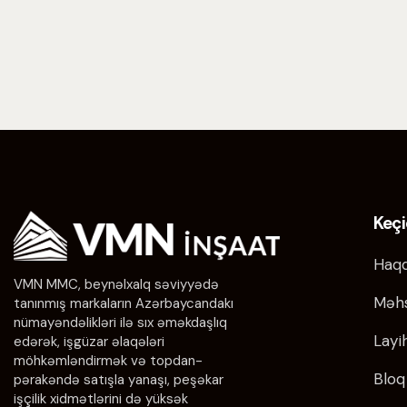
Keçi
Haqq
VMN MMC, beynəlxalq səviyyədə
Məhs
tanınmış markaların Azərbaycandakı
nümayəndəlikləri ilə sıx əməkdaşlıq
Layi
edərək, işgüzar əlaqələri
möhkəmləndirmək və topdan-
Bloq
pərakəndə satışla yanaşı, peşəkar
işçilik xidmətlərini də yüksək