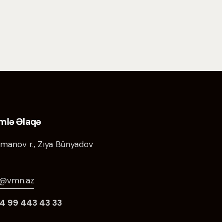
imlə Əlaqə
manov r., Ziya Bünyadov
o@vmn.az
4 99 443 43 33