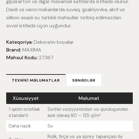
gipskarton və digər məsaməli səthlərdə istifadə olunur.
Daxili və xarici məkanlarda suvaq, şpaklyovka, akril və
silikon əsaslı su tərkibli məhsullar tətbiq edilməzdən
əvvəl istifadə üçün uyğundur.
Kateqoriya:
Dekorativ boyalar
Brand:
MAXIMA
Məhsul Kodu:
27367
TEXNIKI MƏLUMATLAR
SƏNƏDLƏR
Xüsusiyyət
Məlumat
1 qatın istehlak
Səthin vəziyyətindən və quruluşundan
standartı
asılı olaraq 80 – 125 q/m²
Daha nazik
Su
Rulik, fırça və ya sprey tapançası ilə