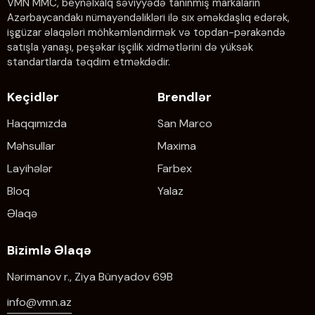
VMN MMC, beynəlxalq səviyyədə tanınmış markaların
Azərbaycandakı nümayəndəlikləri ilə sıx əməkdaşlıq edərək,
işgüzar əlaqələri möhkəmləndirmək və topdan-pərakəndə
satışla yanaşı, peşəkar işçilik xidmətlərini də yüksək
standartlarda təqdim etməkdədir.
Keçidlər
Brendlər
Haqqımızda
San Marco
Məhsullar
Maxima
Layihələr
Farbex
Bloq
Yalaz
Əlaqə
Bizimlə Əlaqə
Nərimanov r., Ziya Bünyadov 69B
info@vmn.az