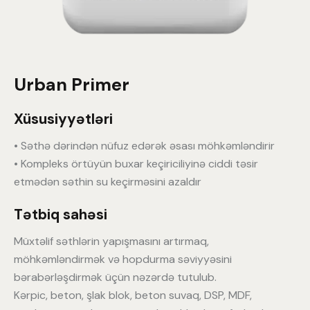
Urban Primer
Xüsusiyyətləri
• Səthə dərindən nüfuz edərək əsası möhkəmləndirir
• Kompleks örtüyün buxar keçiriciliyinə ciddi təsir
etmədən səthin su keçirməsini azaldır
Tətbiq sahəsi
Müxtəlif səthlərin yapışmasını artırmaq,
möhkəmləndirmək və hopdurma səviyyəsini
bərabərləşdirmək üçün nəzərdə tutulub.
Kərpic, beton, şlak blok, beton suvaq, DSP, MDF,