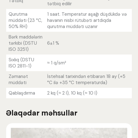
Tətbiq
tətbiq edilir
Qurutma
1 saat. Temperatur aşağı düşdükdə və
müddəti (23 °C,
havanın nisbi rütubəti artdıqda
50% RH)
qurutma müddəti uzanır
Bərk maddələrin
tərkibi (DSTU
6±1 %
ISO 3251)
Sıxlıq (DSTU
≈ 1 q/sm³
ISO 2811-1)
Zəmanət
İstehsal tarixindən etibarən 18 ay (+5
müddəti
°C ilə +35 °C temperaturda)
Qablaşdırma
2 kq (≈ 2 l), 10 kq (≈ 10 l)
Əlaqədar məhsullar