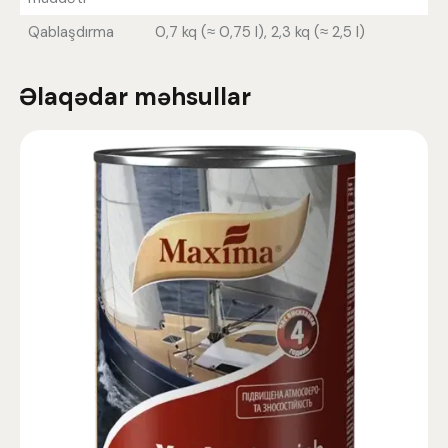
Qablaşdırma
0,7 kq (≈ 0,75 l), 2,3 kq (≈ 2,5 l)
Əlaqədar məhsullar