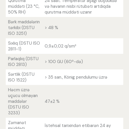
Qurutma
24 saat. Temperatur aşağı düşdükdə
müddəti (23 °C,
və havanın nisbi rütubəti artdıqda
50% RH)
qurutma müddəti uzanır
Bərk maddələrin
tərkibi (DSTU
> 48 %
ISO 3251)
Sıxlıq (DSTU ISO
0,9±0,02 q/sm³
2811-1)
Parlaqlıq (DSTU
> 100 GU (60º-də)
ISO 2813)
Sərtlik (DSTU
> 35 san., König pendulumu üzrə
ISO 1522)
Həcm üzrə
uçucu olmayan
maddələr
47±2 %
(DSTU ISO
3233)
Zəmanət
İstehsal tarixindən etibarən 24 ay
müddəti