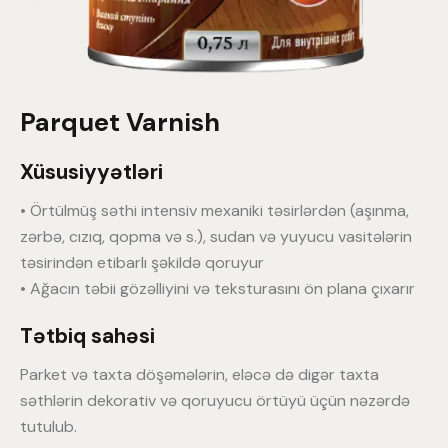
Parquet Varnish
Xüsusiyyətləri
• Örtülmüş səthi intensiv mexaniki təsirlərdən (aşınma,
zərbə, cızıq, qopma və s.), sudan və yuyucu vasitələrin
təsirindən etibarlı şəkildə qoruyur
• Ağacın təbii gözəlliyini və teksturasını ön plana çıxarır
Tətbiq sahəsi
Parket və taxta döşəmələrin, eləcə də digər taxta
səthlərin dekorativ və qoruyucu örtüyü üçün nəzərdə
tutulub.