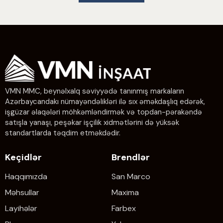
VMN MMC, beynəlxalq səviyyədə tanınmış markaların
Azərbaycandakı nümayəndəlikləri ilə sıx əməkdaşlıq edərək,
işgüzar əlaqələri möhkəmləndirmək və topdan-pərakəndə
satışla yanaşı, peşəkar işçilik xidmətlərini də yüksək
standartlarda təqdim etməkdədir.
Keçidlər
Brendlər
Haqqımızda
San Marco
Məhsullar
Maxima
Layihələr
Farbex