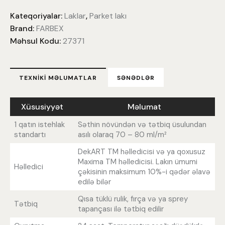
Kateqoriyalar:
Laklar
,
Parket lakı
Brand:
FARBEX
Məhsul Kodu:
27371
TEXNIKI MƏLUMATLAR
SƏNƏDLƏR
Xüsusiyyət
Məlumat
1 qatın istehlak
Səthin növündən və tətbiq üsulundan
standartı
asılı olaraq 70 – 80 ml/m²
DekART TM həlledicisi və ya qoxusuz
Maxima TM həlledicisi. Lakın ümumi
Həlledici
çəkisinin maksimum 10%-i qədər əlavə
edilə bilər
Qısa tüklü rulik, fırça və ya sprey
Tətbiq
tapançası ilə tətbiq edilir