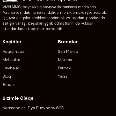
VMN MMC, beynəlxalq səviyyədə tanınmış markaların
Azərbaycandakı nümayəndəlikləri ilə sıx əməkdaşlıq edərək,
işgüzar əlaqələri möhkəmləndirmək və topdan-pərakəndə
satışla yanaşı, peşəkar işçilik xidmətlərini də yüksək
standartlarda təqdim etməkdədir.
Keçidlər
Brendlər
Haqqımızda
San Marco
Məhsullar
Maxima
Layihələr
Farbex
Bloq
Yalaz
Əlaqə
Bizimlə Əlaqə
Nərimanov r., Ziya Bünyadov 69B