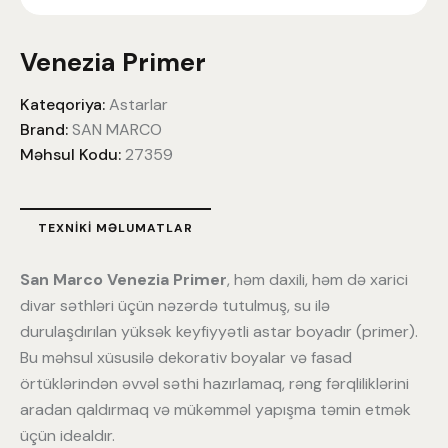
Venezia Primer
Kateqoriya:
Astarlar
Brand:
SAN MARCO
Məhsul Kodu:
27359
TEXNIKI MƏLUMATLAR
San Marco Venezia Primer
, həm daxili, həm də xarici
divar səthləri üçün nəzərdə tutulmuş, su ilə
durulaşdırılan yüksək keyfiyyətli astar boyadır (primer).
Bu məhsul xüsusilə dekorativ boyalar və fasad
örtüklərindən əvvəl səthi hazırlamaq, rəng fərqliliklərini
aradan qaldırmaq və mükəmməl yapışma təmin etmək
üçün idealdır.