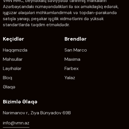
VMN MMC, beynəlxalq səviyyədə tanınmış markaların
Azərbaycandakı nümayəndəlikləri ilə sıx əməkdaşlıq edərək,
işgüzar əlaqələri möhkəmləndirmək və topdan-pərakəndə
satışla yanaşı, peşəkar işçilik xidmətlərini də yüksək
standartlarda təqdim etməkdədir.
Keçidlər
Brendlər
Haqqımızda
San Marco
Məhsullar
Maxima
Layihələr
Farbex
Bloq
Yalaz
Əlaqə
Bizimlə Əlaqə
Nərimanov r., Ziya Bünyadov 69B
info@vmn.az