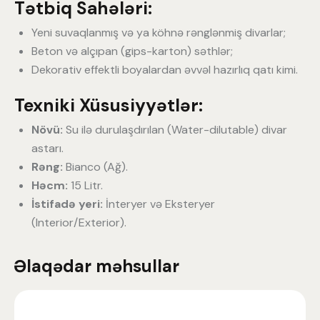
Tətbiq Sahələri:
Yeni suvaqlanmış və ya köhnə rənglənmiş divarlar;
Beton və alçıpan (gips-karton) səthlər;
Dekorativ effektli boyalardan əvvəl hazırlıq qatı kimi.
Texniki Xüsusiyyətlər:
Növü:
Su ilə durulaşdırılan (Water-dilutable) divar
astarı.
Rəng:
Bianco (Ağ).
Həcm:
15 Litr.
İstifadə yeri:
İnteryer və Eksteryer
(Interior/Exterior).
Əlaqədar məhsullar