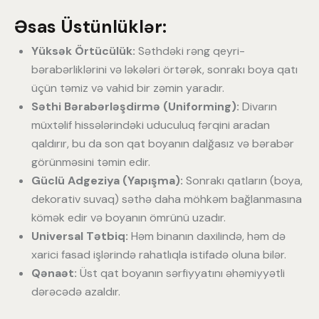
Əsas Üstünlüklər:
Yüksək Örtücülük:
Səthdəki rəng qeyri-
bərabərliklərini və ləkələri örtərək, sonrakı boya qatı
üçün təmiz və vahid bir zəmin yaradır.
Səthi Bərabərləşdirmə (Uniforming):
Divarın
müxtəlif hissələrindəki uduculuq fərqini aradan
qaldırır, bu da son qat boyanın dalğasız və bərabər
görünməsini təmin edir.
Güclü Adgeziya (Yapışma):
Sonrakı qatların (boya,
dekorativ suvaq) səthə daha möhkəm bağlanmasına
kömək edir və boyanın ömrünü uzadır.
Universal Tətbiq:
Həm binanın daxilində, həm də
xarici fasad işlərində rahatlıqla istifadə oluna bilər.
Qənaət:
Üst qat boyanın sərfiyyatını əhəmiyyətli
dərəcədə azaldır.