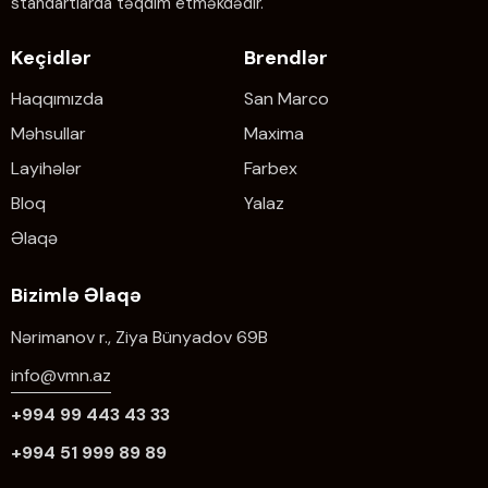
standartlarda təqdim etməkdədir.
Keçidlər
Brendlər
Haqqımızda
San Marco
Məhsullar
Maxima
Layihələr
Farbex
Bloq
Yalaz
Əlaqə
Bizimlə Əlaqə
Nərimanov r., Ziya Bünyadov 69B
info@vmn.az
+994 99 443 43 33
+994 51 999 89 89