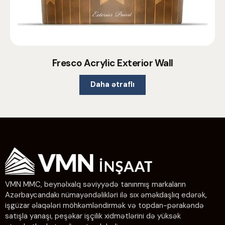
Fresco Acrylic Exterior Wall
Daha ətraflı
VMN MMC, beynəlxalq səviyyədə tanınmış markaların
Azərbaycandakı nümayəndəlikləri ilə sıx əməkdaşlıq edərək,
işgüzar əlaqələri möhkəmləndirmək və topdan-pərakəndə
satışla yanaşı, peşəkar işçilik xidmətlərini də yüksək