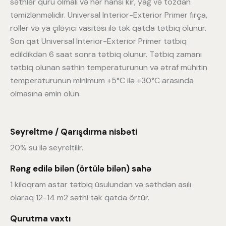
səthlər quru olmalı və hər hansı kir, yağ və tozdan
təmizlənməlidir. Universal Interior-Exterior Primer fırça,
roller və ya çiləyici vasitəsi ilə tək qatda tətbiq olunur.
Son qat Universal Interior-Exterior Primer tətbiq
edildikdən 6 saat sonra tətbiq olunur. Tətbiq zamanı
tətbiq olunan səthin temperaturunun və ətraf mühitin
temperaturunun minimum +5°C ilə +30°C arasında
olmasına əmin olun.
Seyreltmə / Qarışdırma nisbəti
20% su ilə seyreltilir.
Rəng edilə bilən (örtülə bilən) sahə
1 kiloqram astar tətbiq üsulundan və səthdən asılı
olaraq 12-14 m2 səthi tək qatda örtür.
Qurutma vaxtı