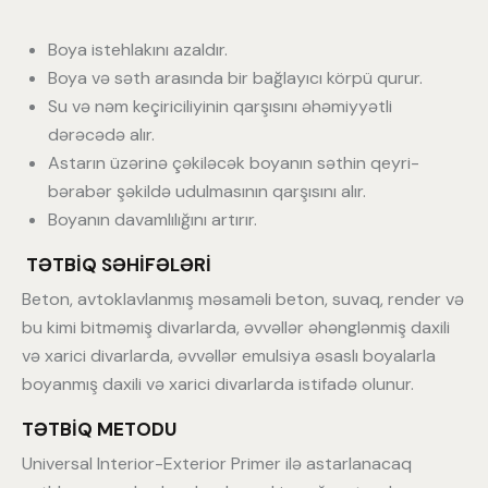
Boya istehlakını azaldır.
Boya və səth arasında bir bağlayıcı körpü qurur.
Su və nəm keçiriciliyinin qarşısını əhəmiyyətli
dərəcədə alır.
Astarın üzərinə çəkiləcək boyanın səthin qeyri-
bərabər şəkildə udulmasının qarşısını alır.
Boyanın davamlılığını artırır.
TƏTBİQ SƏHİFƏLƏRİ
Beton, avtoklavlanmış məsaməli beton, suvaq, render və
bu kimi bitməmiş divarlarda, əvvəllər əhənglənmiş daxili
və xarici divarlarda, əvvəllər emulsiya əsaslı boyalarla
boyanmış daxili və xarici divarlarda istifadə olunur.
TƏTBİQ METODU
Universal Interior-Exterior Primer ilə astarlanacaq