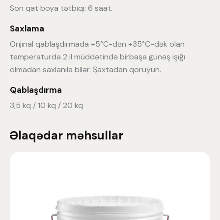
Son qat boya tətbiqi: 6 saat.
Saxlama
Orijinal qablaşdırmada +5°C-dən +35°C-dək olan
temperaturda 2 il müddətində birbaşa günəş işığı
olmadan saxlanıla bilər. Şaxtadan qoruyun.
Qablaşdırma
3,5 kq / 10 kq / 20 kq
Əlaqədar məhsullar