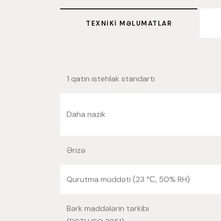
TEXNIKI MƏLUMATLAR
1 qatın istehlak standartı
Daha nazik
Ərizə
Qurutma müddəti (23 °С, 50% RH)
Bərk maddələrin tərkibi