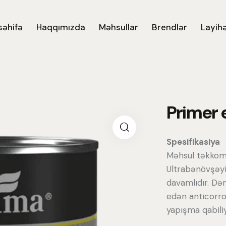
səhifə
Haqqımızda
Məhsullar
Brendlər
Layihə
Primer 
Spesifikasiya
Məhsul təkkomp
Ultrabənövşəyi 
davamlıdır. Də
edən anticorros
yapışma qabiliy