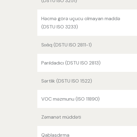
(DSTU ISO 3251)
Həcmə görə uçucu olmayan maddə
(DSTU ISO 3233)
Sıxlıq (DSTU ISO 2811-1)
Parıldadıcı (DSTU ISO 2813)
Sərtlik (DSTU ISO 1522)
VOC məzmunu (ISO 11890)
Zəmanət müddəti
Qablaşdırma