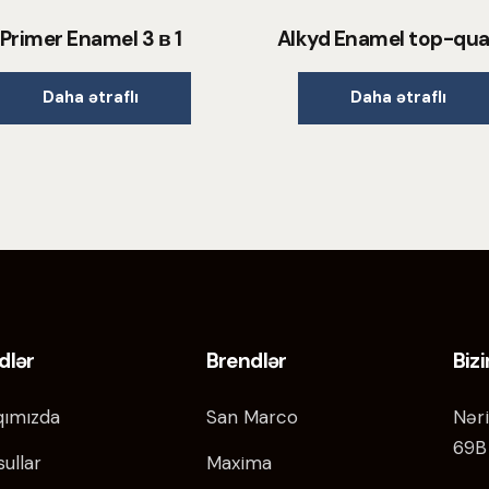
Primer Enamel 3 в 1
Alkyd Enamel top-qua
Daha ətraflı
Daha ətraflı
dlər
Brendlər
Biz
ımızda
San Marco
Nəri
69B
ullar
Maxima