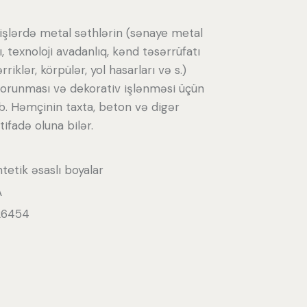
i işlərdə metal səthlərin (sənaye metal
ı, texnoloji avadanlıq, kənd təsərrüfatı
riklər, körpülər, yol hasarları və s.)
qorunması və dekorativ işlənməsi üçün
b. Həmçinin taxta, beton və digər
tifadə oluna bilər.
ntetik əsaslı boyalar
A
26454