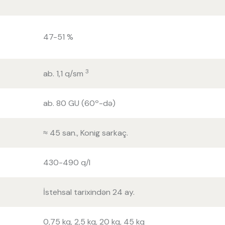
47-51 %
3
ab. 1,1 q/sm
ab. 80 GU (60º-də)
≈ 45 san., Konig sarkaç.
430-490 q/l
İstehsal tarixindən 24 ay.
0,75 kq, 2,5 kq, 20 kq, 45 kq