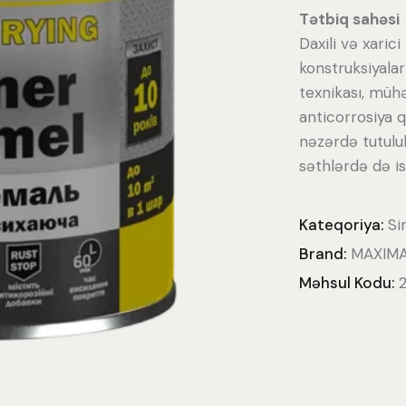
Tətbiq sahəsi
Daxili və xaric
konstruksiyalar
texnikası, mühər
anticorrosiya 
nəzərdə tutulu
səthlərdə də is
Kateqoriya:
Si
Brand:
MAXIM
Məhsul Kodu: