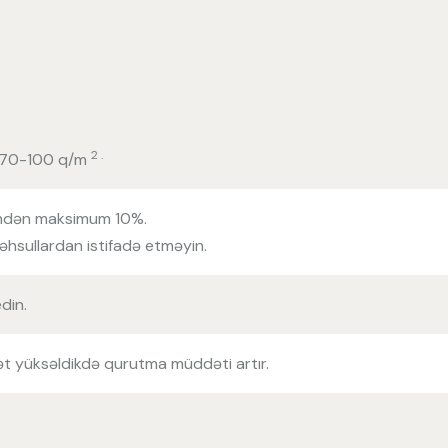
2 .
q 70-100 q/m
sindən maksimum 10%.
hsullardan istifadə etməyin.
din.
ət yüksəldikdə qurutma müddəti artır.