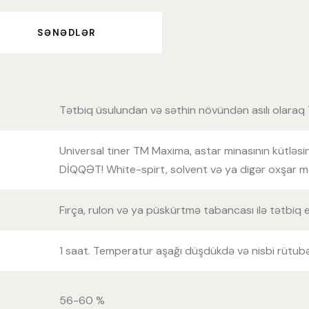
SƏNƏDLƏR
Tətbiq üsulundan və səthin növündən asılı olara
Universal tiner TM Maxima, astar minasının kütlə
DİQQƏT! White-spirt, solvent və ya digər oxşar mə
Fırça, rulon və ya püskürtmə tabancası ilə tətbiq e
1 saat. Temperatur aşağı düşdükdə və nisbi rütub
56-60 %