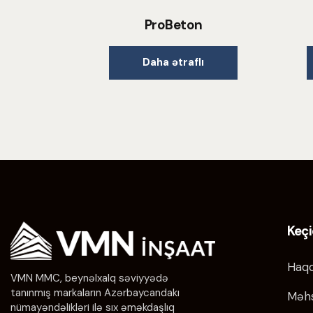
ProBeton
Daha ətraflı
Keçi
Haqq
VMN MMC, beynəlxalq səviyyədə
tanınmış markaların Azərbaycandakı
Məhs
nümayəndəlikləri ilə sıx əməkdaşlıq