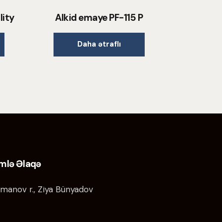
lity
Alkid emaye PF-115 P
Daha ətraflı
imlə Əlaqə
manov r., Ziya Bünyadov