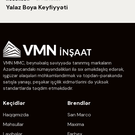
Yalaz Boya Keyfiyyəti
VMN MMC, beynəlxalq səviyyədə tanınmış markaların
Azərbaycandakı nümayəndəlikləri ilə sıx əməkdaşlıq edərək,
işgüzar əlaqələri möhkəmləndirmək və topdan-pərakəndə
satışla yanaşı, peşəkar işçilik xidmətlərini də yüksək
standartlarda təqdim etməkdədir.
Keçidlər
Brendlər
Haqqımızda
San Marco
Məhsullar
Maxima
Layihələr
Farbex